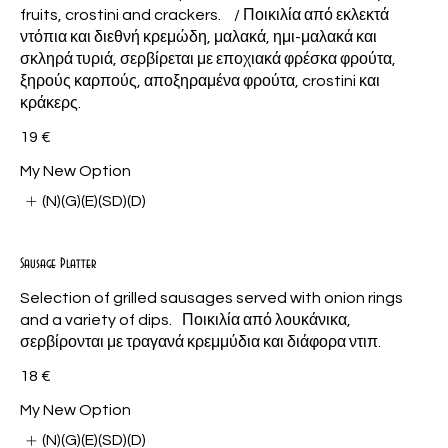
fruits, crostini and crackers. / Ποικιλία από εκλεκτά
ντόπια και διεθνή κρεμώδη, μαλακά, ημι-μαλακά και
σκληρά τυριά, σερβίρεται με εποχιακά φρέσκα φρούτα,
ξηρούς καρπούς, αποξηραμένα φρούτα, crostini και
κράκερς.
19 €
My New Option
(N)(G)(E)(SD)(D)
Sausage Platter
Selection of grilled sausages served with onion rings
and a variety of dips. Ποικιλία από λουκάνικα,
σερβίρονται με τραγανά κρεμμύδια και διάφορα ντιπ.
18 €
My New Option
(N)(G)(E)(SD)(D)