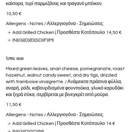
καίσαρα, τυρί παρμεζάνας και τραγανό μπέικον.
10,50 €
Allergens - Notes / Αλλεργιογόνα - Σημειώσεις:
Add Grilled Chicken | Προσθέστε Κοτόπουλο
14,50 €
(N)(G)(D)(E)(SD)(F)(M)
Temple salad
Mixed green leaves, anari cheese, pomegranate, roast
hazelnut, walnut candy sweet, and dry figs, drizzled
with framboise vinaigrette. / Ανάμεικτα πράσινα φύλλα,
αναρή, ρόδι, καβουρδισμένα φουντούκια, γλυκό καρυδάκι
και ξηρά σύκα, σερβίρεται με βινεγκρέτ από μούρα.
11,50 €
Allergens - Notes / Αλλεργιογόνα - Σημειώσεις:
Add Grilled Chicken | Προσθέστε Κοτόπουλο
14 €
(N)(G)(D)(SD)(M)