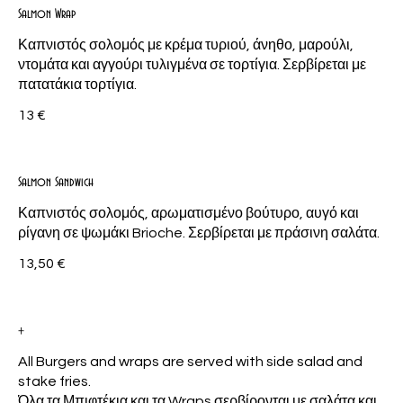
Salmon Wrap
Καπνιστός σολομός με κρέμα τυριού, άνηθο, μαρούλι,
ντομάτα και αγγούρι τυλιγμένα σε τορτίγια. Σερβίρεται με
πατατάκια τορτίγια.
13 €
Salmon Sandwich
Καπνιστός σολομός, αρωματισμένο βούτυρο, αυγό και
ρίγανη σε ψωμάκι Brioche. Σερβίρεται με πράσινη σαλάτα.
13,50 €
+
All Burgers and wraps are served with side salad and
stake fries.
Όλα τα Μπιφτέκια και τα Wraps σερβίρονται με σαλάτα και