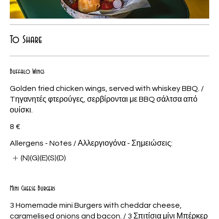
To Share
Buffalo Wings
Golden fried chicken wings, served with whiskey BBQ. /
Tηγανητές φτερούγες, σερβίρονται με BBQ σάλτσα από
ουίσκι.
8 €
Allergens - Notes / Αλλεργιογόνα - Σημειώσεις:
(N)(G)(E)(S)(D)
Mini Cheese Burgers
3 Homemade mini Burgers with cheddar cheese,
caramelised onions and bacon. / 3 Σπιτίσια μίνι Μπέρκερ