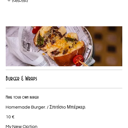
(G)(D)(E)
Burger & Wraps
Make your own burger
Homemade Burger. / Σπιτίσιo Μπέρκερ.
10 €
My New Option