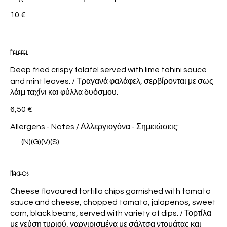
10 €
Falafel
Deep fried crispy falafel served with lime tahini sauce
and mint leaves. / Τραγανά φαλάφελ, σερβίρονται με σως
λάιμ ταχίνι και φύλλα δυόσμου.
6,50 €
Allergens - Notes / Αλλεργιογόνα - Σημειώσεις:
(N)(G)(V)(S)
Nachos
Cheese flavoured tortilla chips garnished with tomato
sauce and cheese, chopped tomato, jalapeños, sweet
corn, black beans, served with variety of dips. / Τορτίλα
με γεύση τυριού, γαρνιρισμένα με σάλτσα ντομάτας και