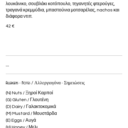
λουκάνικο, σουβλάκι κοτόπουλο, τηγανητές φτερούγες,
τραγανά κρεμμύδια, μπαστούνια μοτσαρέλας, nachos και
διάφορα ντιπ.
42 €
...
Allergens - Notes / Αλλεργιογόνα - Σημειώσεις
(N) Nuts / Ξηροί Καρποί
(G) Gluten / Γλουτένη
(D) Dairy / Γαλακτοκομικά
(M) Mustard / Μουστάρδα
(E) Eggs / Αυγά
(H) Honey / Μελι