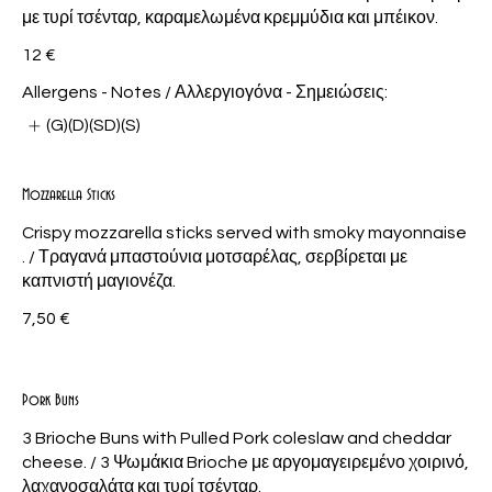
με τυρί τσένταρ, καραμελωμένα κρεμμύδια και μπέικον.
12 €
Allergens - Notes / Αλλεργιογόνα - Σημειώσεις:
(G)(D)(SD)(S)
Mozzarella Sticks
Crispy mozzarella sticks served with smoky mayonnaise
. / Τραγανά μπαστούνια μοτσαρέλας, σερβίρεται με
καπνιστή μαγιονέζα.
7,50 €
Pork Buns
3 Brioche Buns with Pulled Pork coleslaw and cheddar
cheese. / 3 Ψωμάκια Brioche με αργομαγειρεμένο χοιρινό,
λαχανοσαλάτα και τυρί τσένταρ.