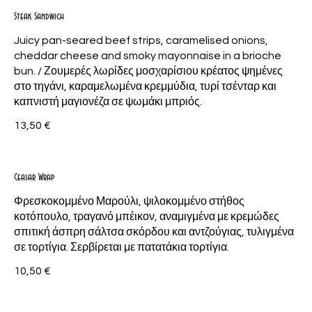
Steak Sandwich
Juicy pan-seared beef strips, caramelised onions,
cheddar cheese and smoky mayonnaise in a brioche
bun. / Ζουμερές λωρίδες μοσχαρίσιου κρέατος ψημένες
στο τηγάνι, καραμελωμένα κρεμμύδια, τυρί τσένταρ και
καπνιστή μαγιονέζα σε ψωμάκι μπριός.
13,50 €
Ceasar Wrap
Φρεσκοκομμένο Μαρούλι, ψιλοκομμένο στήθος
κοτόπουλο, τραγανό μπέικον, αναμιγμένα με κρεμώδες
σπιτική άσπρη σάλτσα σκόρδου και αντζούγιας, τυλιγμένα
σε τορτίγια. Σερβίρεται με πατατάκια τορτίγια.
10,50 €