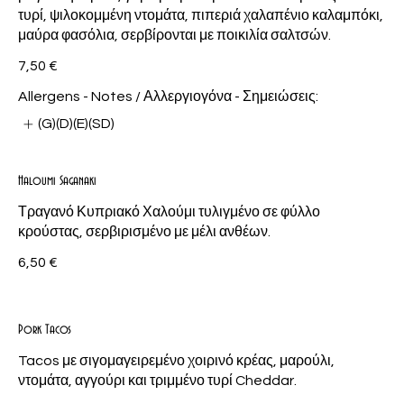
τυρί, ψιλοκομμένη ντομάτα, πιπεριά χαλαπένιο καλαμπόκι,
μαύρα φασόλια, σερβίρονται με ποικιλία σαλτσών.
7,50 €
Allergens - Notes / Αλλεργιογόνα - Σημειώσεις:
(G)(D)(E)(SD)
Haloumi Saganaki
Τραγανό Κυπριακό Χαλούμι τυλιγμένο σε φύλλο
κρούστας, σερβιρισμένο με μέλι ανθέων.
6,50 €
Pork Tacos
Tacos με σιγομαγειρεμένο χοιρινό κρέας, μαρούλι,
ντομάτα, αγγούρι και τριμμένο τυρί Cheddar.