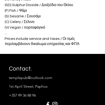
(SD) Sulphur Dioxide / Διοξείδιο του Θείου
(F) Fish / Ψάρι
(S) Sesame / Σουσάμι
(C) Celery / Σέλινο
(V) Vegan / Xορτοφαγικό
...
Prices include service and taxes / Οι τιμές
περιλαμβάνουν δικαίωμα υπηρεσίας και ΦΠΑ
Contact
.
templepub@outlook.com
1st April Street, Paphos
+357 99 36 88 96